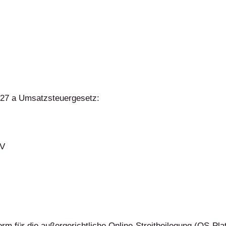
27 a Umsatzsteuergesetz:
tV
rm für die außergerichtliche Online-Streitbeilegung (OS-Platt