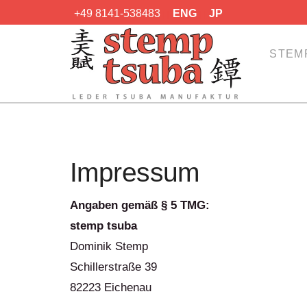
+49 8141-538483
ENG
JP
|
|
|
|
STEM
Impressum
Angaben gemäß § 5 TMG:
stemp tsuba
Dominik Stemp
Schillerstraße 39
82223 Eichenau