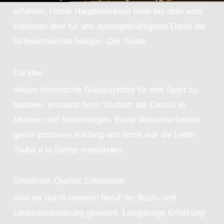
erfahren. Unser Hauptinteresse blieb bei dem wohl
kleinsten aber für uns aussagekräftigsten Detail der
Schwertzierrate hängen. Der Tsuba.
Die Idee
dieses historische Statussymbol für den Sport zu
beleben, entstand beim Studium der Details in
Museen und Sammlungen. Erste Versuche fanden
gleich positiven Anklang und somit war die Leder
Tsuba a la Stemp entstanden.
Detailliebe, Qualität, Exklusivität
sind wir durch unseren Beruf der Buch- und
Lederrestaurierung gewöhnt. Langjährige Erfahrung