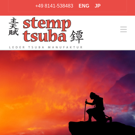
+49 8141-538483
ENG
JP
|
|
|
|
Na