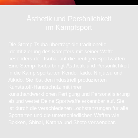
Ästhetik und Persönlichkeit
im Kampfsport
Die Stemp-Tsuba überträgt die traditionelle
Identifizierung des Kämpfers mit seiner Waffe,
besonders der Tsuba, auf die heutigen Sportwaffen.
Eine Stemp-Tsuba bringt Ästhetik und Persönlichkeit
in die Kampfsportarten Kendo, Iaido, Ninjutsu und
Aikido. Sie löst den industriell produzierten
Kunststoff-Handschutz mit ihrer
kunsthandwerklichen Fertigung und Personalisierung
ab und wertet Deine Sportwaffe erkennbar auf. Sie
ist durch die verschiedenen Lochstanzungen für alle
Sportarten und die unterschiedlichen Waffen wie
Bokken, Shinai, Katana und Shoto verwendbar.